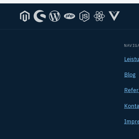
NAVIG
Leist
Blog
Refe
Konta
Impr