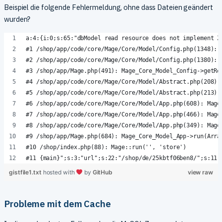
Beispiel die folgende Fehlermeldung, ohne dass Dateien geändert
wurden?
a:4:{i:0;s:65:"dbModel read resource does not implement Z
#1 /shop/app/code/core/Mage/Core/Model/Config.php(1348): 
#2 /shop/app/code/core/Mage/Core/Model/Config.php(1380): 
#3 /shop/app/Mage.php(491): Mage_Core_Model_Config->getRe
#4 /shop/app/code/core/Mage/Core/Model/Abstract.php(208):
#5 /shop/app/code/core/Mage/Core/Model/Abstract.php(213):
#6 /shop/app/code/core/Mage/Core/Model/App.php(608): Mage
#7 /shop/app/code/core/Mage/Core/Model/App.php(466): Mage
#8 /shop/app/code/core/Mage/Core/Model/App.php(349): Mage
#9 /shop/app/Mage.php(684): Mage_Core_Model_App->run(Arra
#10 /shop/index.php(88): Mage::run('', 'store')
#11 {main}";s:3:"url";s:22:"/shop/de/25kbtf06ben8/";s:11:
gistfile1.txt
hosted with
by
GitHub
view raw
Probleme mit dem Cache